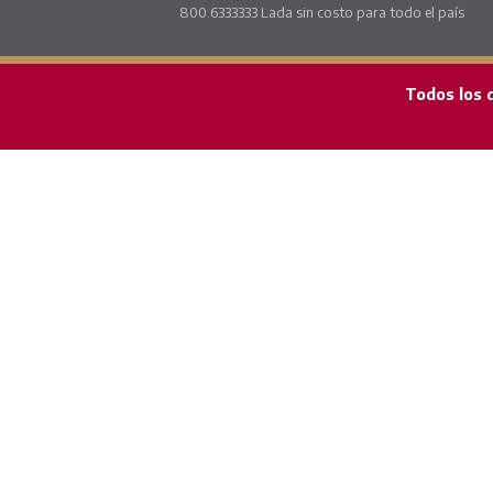
800.6333333 Lada sin costo para todo el país
Todos los 