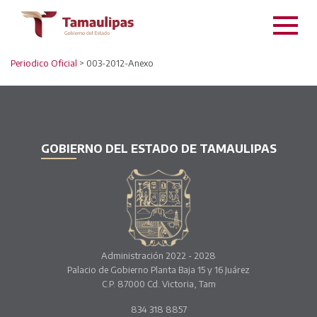
Periodico Oficial
> 003-2012-Anexo
GOBIERNO DEL ESTADO DE TAMAULIPAS
Administración 2022 - 2028
Palacio de Gobierno Planta Baja 15 y 16 Juárez
C.P. 87000 Cd. Victoria, Tam
834 318 8857