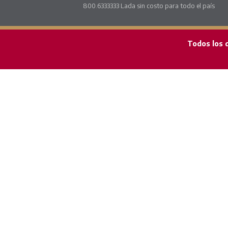
800.6333333 Lada sin costo para todo el país
Todos los 