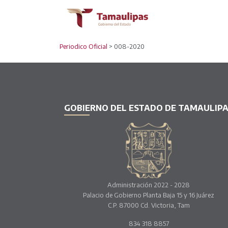
Periodico Oficial
> 008-2020
GOBIERNO DEL ESTADO DE TAMAULIP
Administración 2022 - 2028
Palacio de Gobierno Planta Baja 15 y 16 Juárez
C.P. 87000 Cd. Victoria, Tam
834 318 8857